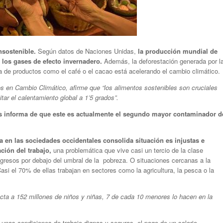
nsostenible.
Según datos de Naciones Unidas,
la producción mundial de
 los gases de efecto invernadero.
Además, la deforestación generada por l
a de productos como el café o el cacao está acelerando el cambio climático.
os en Cambio Climático, afirme que “los alimentos sostenibles son cruciales
tar el calentamiento global a 1’5 grados”.
das informa de que este es actualmente el segundo mayor contaminador d
en las sociedades occidentales consolida situación es injustas e
ción del trabajo,
una problemática que vive casi un tercio de la clase
ngresos por debajo del umbral de la pobreza. O situaciones cercanas a la
si el 70% de ellas trabajan en sectores como la agricultura, la pesca o la
fecta a 152 millones de niños y niñas, 7 de cada 10 menores lo hacen en la
unas condiciones de trabajo dignas y seguras, el pago de un salario