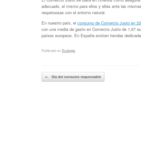
adecuado, el mismo para ellos y ellas ante las mismas t
respetuosas con el entorno natural.
En nuestro país, el
consumo de Comercio Justo en 201
con una media de gasto en Comercio Justo de 1,67 euro
países europeos. En España existen tiendas dedicad
Publicado en
Ecologia
.
Navegador de artículos
←
Día del consumo responsable