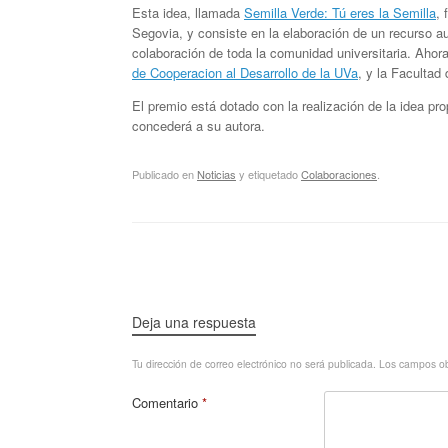
Esta idea, llamada
Semilla Verde: Tú eres la Semilla
, 
Segovia, y
consiste
en la elaboración de un recurso au
colaboración de toda la comunidad universitaria. Aho
de Cooperacion al Desarrollo de la UVa
, y la Facultad
El premio está dotado con la realización de la idea 
concederá a su autora.
Publicado en
Noticias
y etiquetado
Colaboraciones
.
Navegador de artículos
Deja una respuesta
Tu dirección de correo electrónico no será publicada.
Los campos ob
Comentario
*